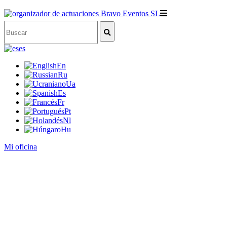
es
En
Ru
Ua
Es
Fr
Pt
Nl
Hu
Mi oficina