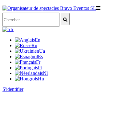
fr
En
Ru
Ua
Es
Fr
Pt
Nl
Hu
S'identifier