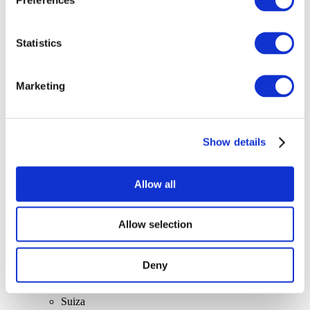
Statistics
Marketing
Conciertos
Música pop
Música rock
Show details
Para aplicar
Allow all
Allow selection
Por países.
Deny
Todos los países
Reino Unido
Suiza