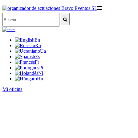
es
En
Ru
Ua
Es
Fr
Pt
Nl
Hu
Mi oficina