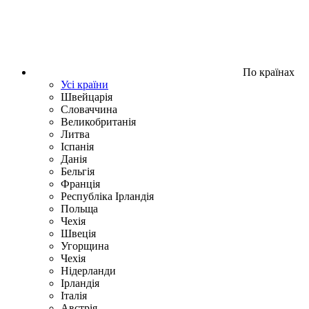
По країнах
Усі країни
Швейцарія
Словаччина
Великобританія
Литва
Іспанія
Данія
Бельгія
Франція
Республіка Ірландія
Польща
Чехія
Швецiя
Угорщина
Чехія
Нідерланди
Iрландія
Iталiя
Австрія