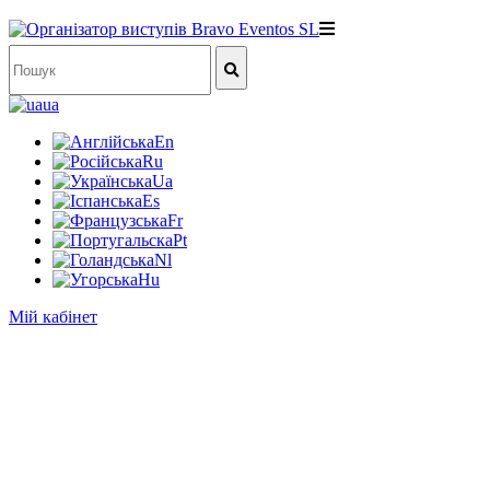
ua
En
Ru
Ua
Es
Fr
Pt
Nl
Hu
Мій кабінет