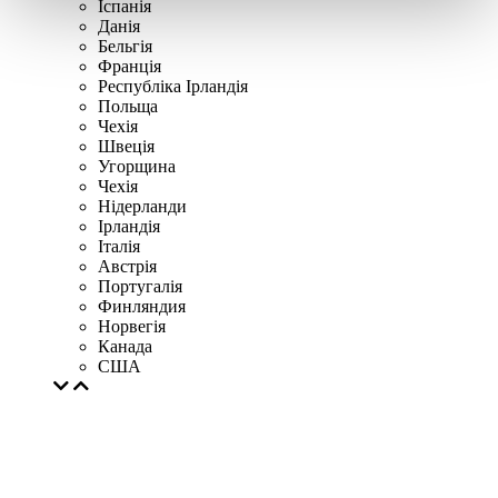
Іспанія
Данія
Бельгія
Франція
Республіка Ірландія
Польща
Чехія
Швецiя
Угорщина
Чехія
Нідерланди
Iрландія
Iталiя
Австрія
Португалія
Финляндия
Норвегія
Канада
США