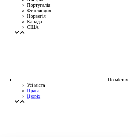
Португалія
Финляндия
Норвегія
Канада
США
По містах
Усі міста
Прага
Цюрiх