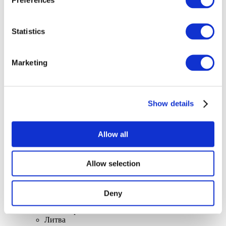
Statistics
Концерти
Marketing
Поп-музика
Рок музика
Застосувати
Show details
Allow all
Allow selection
По країнах
Усі країни
Швейцарія
Deny
Словаччина
Великобританія
Литва