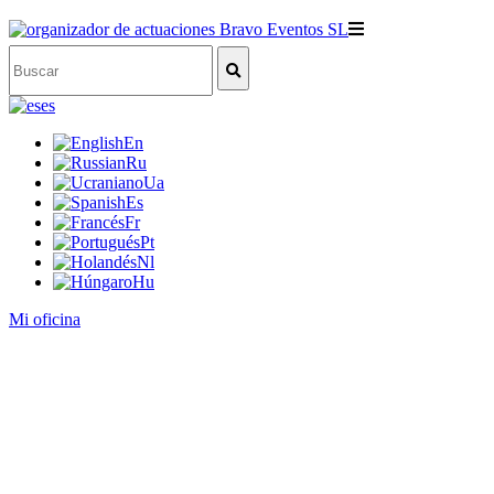
es
En
Ru
Ua
Es
Fr
Pt
Nl
Hu
Mi oficina