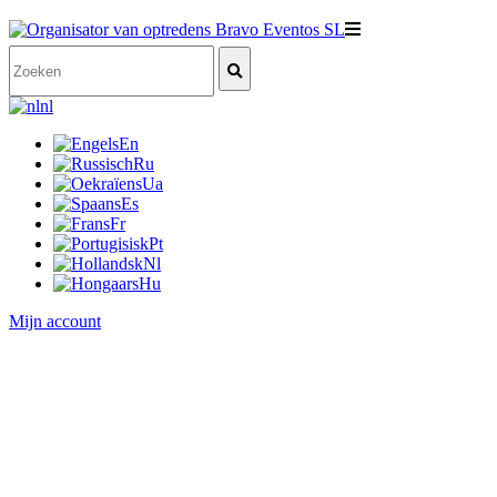
nl
En
Ru
Ua
Es
Fr
Pt
Nl
Hu
Mijn account