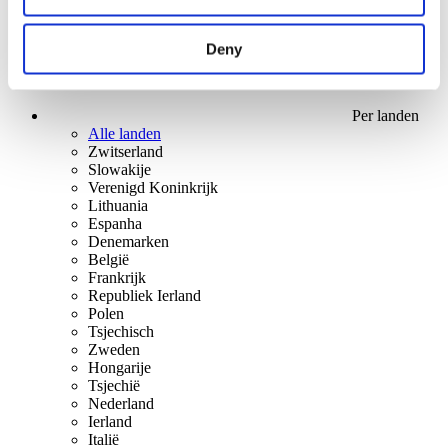
Deny
Per landen
Alle landen
Zwitserland
Slowakije
Verenigd Koninkrijk
Lithuania
Espanha
Denemarken
België
Frankrijk
Republiek Ierland
Polen
Tsjechisch
Zweden
Hongarije
Tsjechië
Nederland
Ierland
Italië