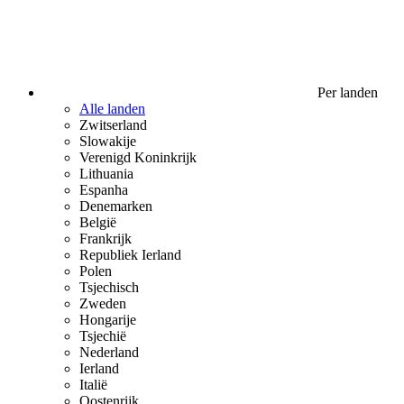
Per landen
Alle landen
Zwitserland
Slowakije
Verenigd Koninkrijk
Lithuania
Espanha
Denemarken
België
Frankrijk
Republiek Ierland
Polen
Tsjechisch
Zweden
Hongarije
Tsjechië
Nederland
Ierland
Italië
Oostenrijk