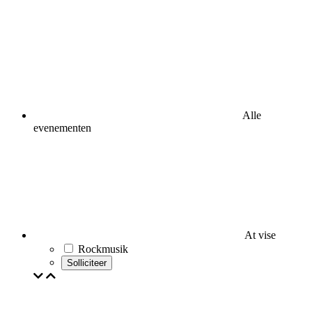
Alle
evenementen
At vise
Rockmusik
Solliciteer