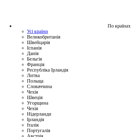
По країнах
Усі країни
Великобританія
Швейцарія
Іспанія
Данія
Бельгія
Франція
Республіка Ірландія
Литва
Польща
Словаччина
Чехія
Швецiя
Угорщина
Чехія
Нідерланди
Iрландія
Iталiя
Португалія
Австрія