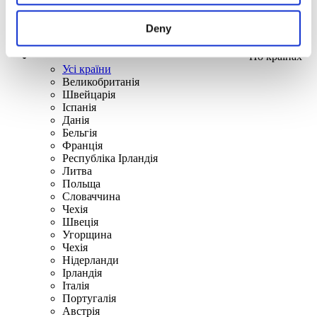
Deny
По країнах
Усі країни
Великобританія
Швейцарія
Іспанія
Данія
Бельгія
Франція
Республіка Ірландія
Литва
Польща
Словаччина
Чехія
Швецiя
Угорщина
Чехія
Нідерланди
Iрландія
Iталiя
Португалія
Австрія