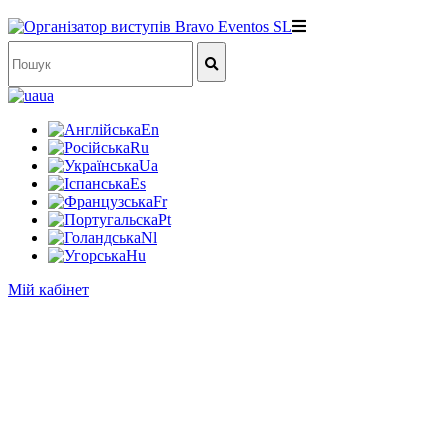
ua
En
Ru
Ua
Es
Fr
Pt
Nl
Hu
Мій кабінет