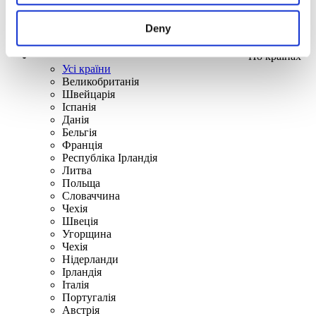
Deny
По країнах
Усі країни
Великобританія
Швейцарія
Іспанія
Данія
Бельгія
Франція
Республіка Ірландія
Литва
Польща
Словаччина
Чехія
Швецiя
Угорщина
Чехія
Нідерланди
Iрландія
Iталiя
Португалія
Австрія