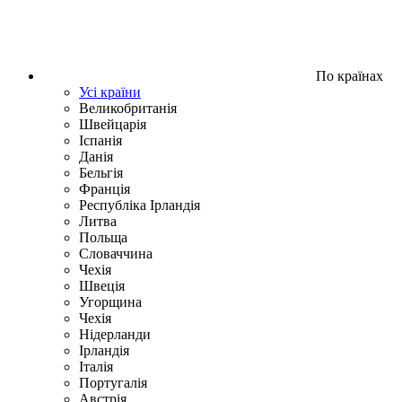
По країнах
Усі країни
Великобританія
Швейцарія
Іспанія
Данія
Бельгія
Франція
Республіка Ірландія
Литва
Польща
Словаччина
Чехія
Швецiя
Угорщина
Чехія
Нідерланди
Iрландія
Iталiя
Португалія
Австрія