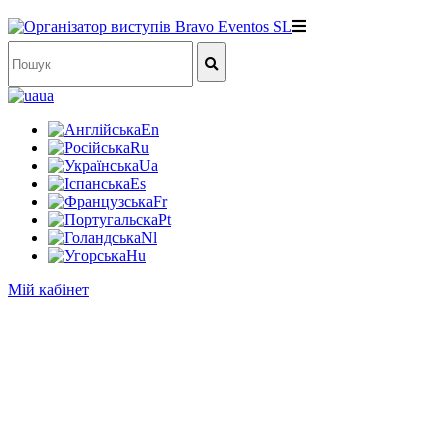
ua
En
Ru
Ua
Es
Fr
Pt
Nl
Hu
Мій кабінет