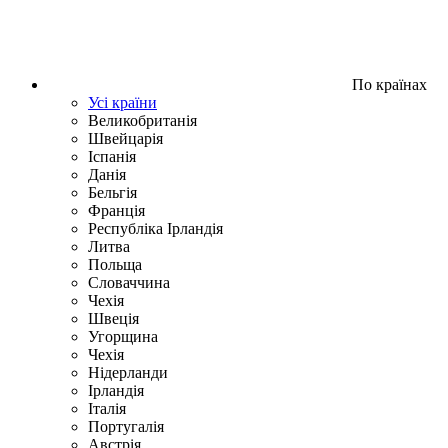
По країнах
Усі країни
Великобританія
Швейцарія
Іспанія
Данія
Бельгія
Франція
Республіка Ірландія
Литва
Польща
Словаччина
Чехія
Швецiя
Угорщина
Чехія
Нідерланди
Iрландія
Iталiя
Португалія
Австрія