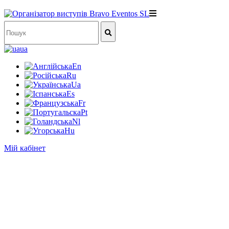
ua
En
Ru
Ua
Es
Fr
Pt
Nl
Hu
Мій кабінет