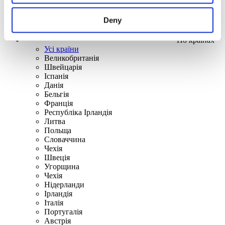
Deny
По країнах
Усі країни
Великобританія
Швейцарія
Іспанія
Данія
Бельгія
Франція
Республіка Ірландія
Литва
Польща
Словаччина
Чехія
Швецiя
Угорщина
Чехія
Нідерланди
Iрландія
Iталiя
Португалія
Австрія