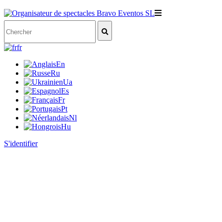
fr
En
Ru
Ua
Es
Fr
Pt
Nl
Hu
S'identifier