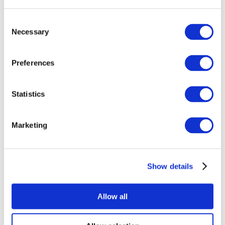
Consent
Necessary
Selection
Preferences
Всі заходи
Statistics
Marketing
Show details
Концерти
Рок музика
Без піджанру
Allow all
Застосувати