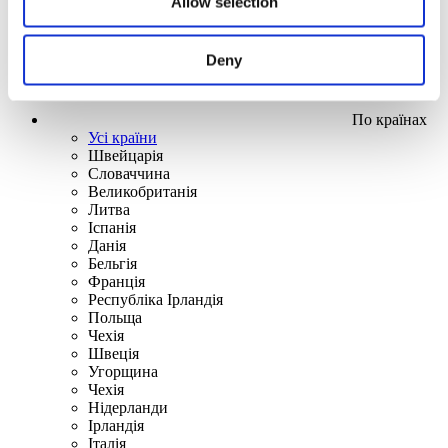
Allow selection
Deny
По країнах
Усі країни
Швейцарія
Словаччина
Великобританія
Литва
Іспанія
Данія
Бельгія
Франція
Республіка Ірландія
Польща
Чехія
Швецiя
Угорщина
Чехія
Нідерланди
Iрландія
Iталiя