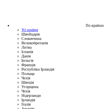
По країнах
Усі країни
Швейцарія
Словаччина
Великобританія
Литва
Іспанія
Данія
Бельгія
Франція
Республіка Ірландія
Польща
Чехія
Швецiя
Угорщина
Чехія
Нідерланди
Iрландія
Iталiя
Австрія