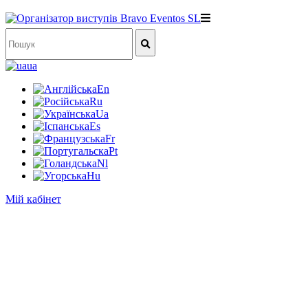
ua
En
Ru
Ua
Es
Fr
Pt
Nl
Hu
Мій кабінет