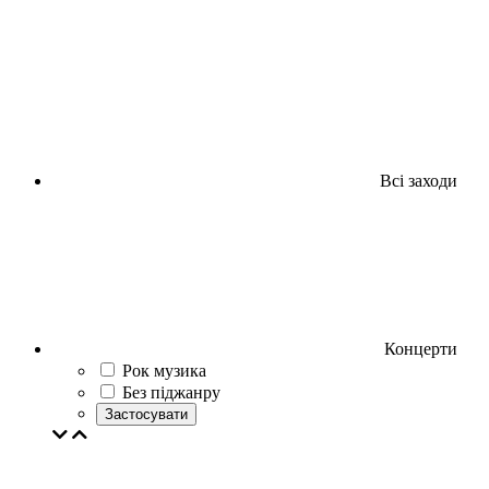
Всі заходи
Концерти
Рок музика
Без піджанру
Застосувати