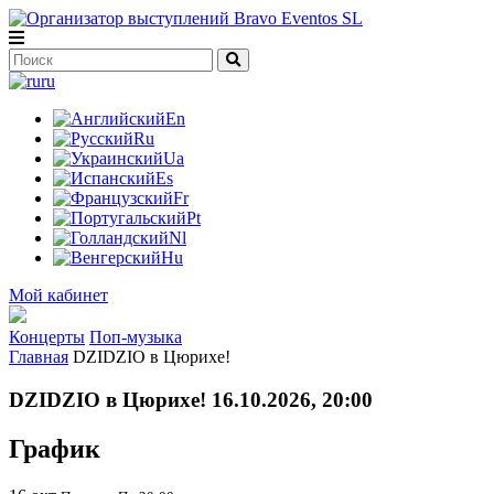
ru
En
Ru
Ua
Es
Fr
Pt
Nl
Hu
Мой кабинет
Концерты
Поп-музыка
Главная
DZIDZIO в Цюрихе!
DZIDZIO в Цюрихе! 16.10.2026, 20:00
График