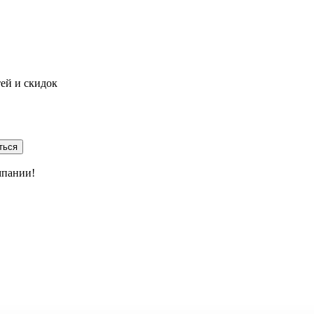
тей и скидок
ться
мпании!