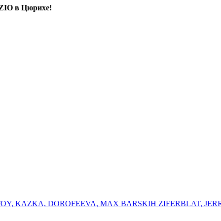
DZIO в Цюрихе!
K OTOY, KAZKA, DOROFEEVA, MAX BARSKIH ⁠ZIFERBLAT, ⁠JER