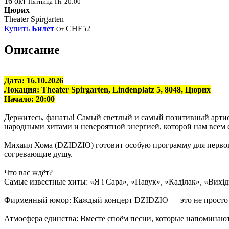
16
окт
Пятница
Пт
20:00
Цюрих
Theater Spirgarten
Купить
Билет
CHF52
От
Описание
Дата: 16.10.2026
Локация: Theater Spirgarten, Lindenplatz 5, 8048, Цюрих
Начало: 20:00
Держитесь, фанаты! Самый светлый и самый позитивный арти
народными хитами и невероятной энергией, которой нам всем се
Михаил Хома (DZIDZIO) готовит особую программу для первого 
согревающие душу.
Что вас ждёт?
Самые известные хиты: «Я і Сара», «Павук», «Каділак», «Вихі
Фирменный юмор: Каждый концерт DZIDZIO — это не просто м
Атмосфера единства: Вместе споём песни, которые напоминают