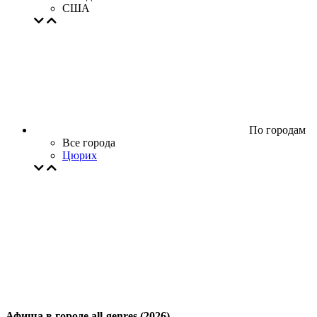
США
По городам
Все города
Цюрих
Афиша в городе all-genres (2026)