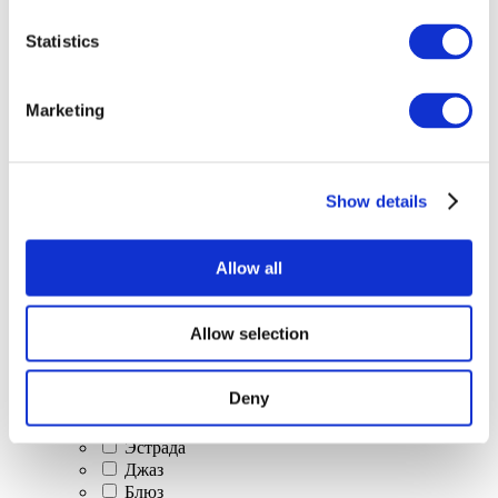
Все
Statistics
мероприятия
Marketing
Show details
Концерты
Классическая музыка
Allow all
Поп-музыка
Рок музыка
Джаз и блюз
Allow selection
Израильская музыка
Фольклор
Авторская песня
Deny
Наше спецпредложение
Музыка
Эстрада
Джаз
Блюз