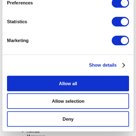
Preferences
Statistics
Концерты
Marketing
Музыка
Применить
Show details
Allow all
Allow selection
По странам
Все страны
Швейцария
Deny
Словакия
Великобритания
Литва