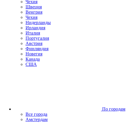
Чехия
Швеция
Венгрия
Чехия
Нидерланды
Ирландия
Италия
Португалия
Австрия
Финляндия
Новегия
Канада
США
По городам
Все города
Амстердам