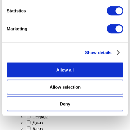
Все
Statistics
мероприятия
Marketing
Show details
Концерты
Классическая музыка
Allow all
Поп-музыка
Рок музыка
Джаз и блюз
Allow selection
Израильская музыка
Фольклор
Авторская песня
Deny
Наше спецпредложение
Музыка
Эстрада
Джаз
Блюз