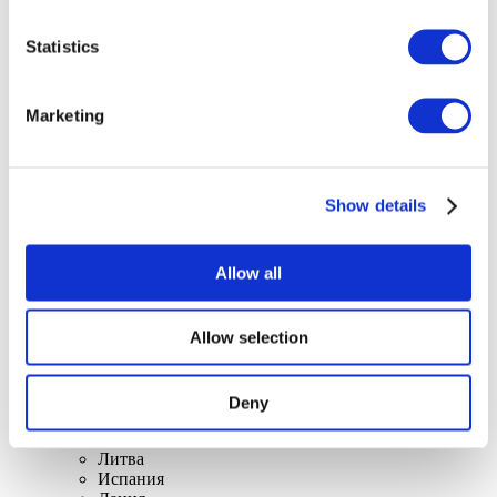
Statistics
Marketing
Концерты
Поп-музыка
Применить
Show details
Allow all
Allow selection
По странам
Все страны
Швейцария
Deny
Словакия
Великобритания
Литва
Испания