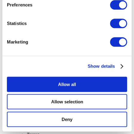
Preferences
Statistics
Marketing
Концерты
Поп-музыка
Применить
Show details
Allow all
Allow selection
По странам
Все страны
Великобритания
Deny
Швейцария
Испания