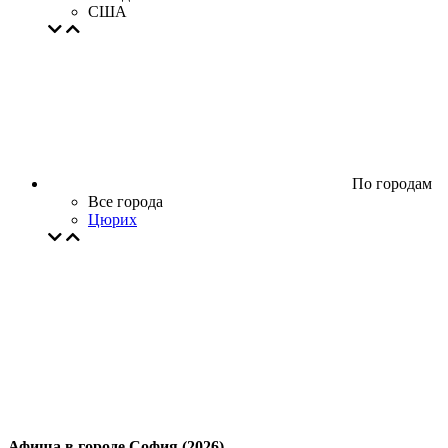
США
По городам
Все города
Цюрих
Афиша в городе София (2026)