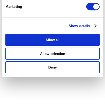
Поп-музыка
Рок музыка
Marketing
Джаз и блюз
Израильская музыка
Фольклор
Авторская песня
Show details
Наше спецпредложение
Музыка
Эстрада
Allow all
Джаз
Блюз
Рэп
Allow selection
Альтернативная музыка
Этническая музыка
Без поджанра
Deny
Применить