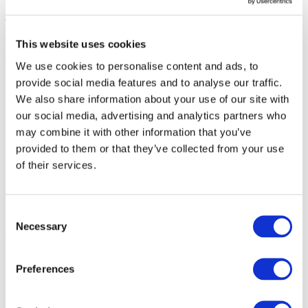
– Line-up:
This website uses cookies
21.08 | Sexta-feira
We use cookies to personalise content and ads, to
provide social media features and to analyse our traffic.
PARFENIUK
. Hitmaker da nova geração cuja pop
We also share information about your use of our site with
sincera conquistou as paradas e redes sociais.
our social media, advertising and analytics partners who
KOLA
. A voz principal das emoções na cena
may combine it with other information that you’ve
contemporânea, cujas baladas emocionais todos os
ucranianos conhecem.
provided to them or that they’ve collected from your use
SHUMEI
. Artista carismático com voz potente, que
of their services.
transforma cada música em uma explosão de energia.
LELY45
. Cantora autêntica com timbre único, que traz
para o palco a energia do rock alternativo.
Consent
Necessary
Selection
22.08 | Sábado
MAX BARSKIH
. Artista de nível mundial e principal
Preferences
hitmaker do país, cujos shows definem o padrão da pop
moderna.
DOROFEEVA
. Ícone de estilo e da música pop, que