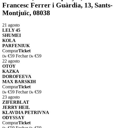
Francesc Ferrer i Guàrdia, 13, Sants-
Montjuïc, 08038
21
agosto
⁠⁠LELY 45
⁠SHUMEI
⁠KOLA
⁠⁠PARFENIUK
Comprar
Ticket
€59
Fechar
€59
De
De
22
agosto
OTOY
KAZKA
DOROFEEVA
MAX BARSKIH
Comprar
Ticket
€59
Fechar
€59
De
De
23
agosto
⁠ZIFERBLAT
⁠JERRY HEIL
⁠⁠KLAVDIA PETRIVNA
⁠ODYSSАY
Comprar
Ticket
€59
Fechar
€59