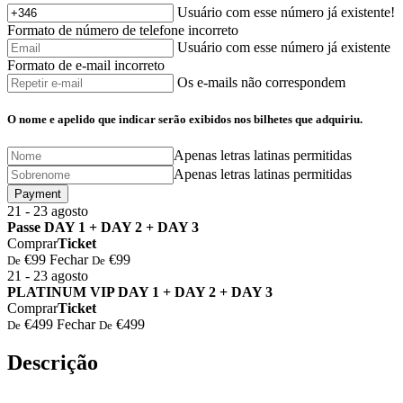
Usuário com esse número já existente!
Formato de número de telefone incorreto
Usuário com esse número já existente
Formato de e-mail incorreto
Os e-mails não correspondem
O nome e apelido que indicar serão exibidos nos bilhetes que adquiriu.
Apenas letras latinas permitidas
Apenas letras latinas permitidas
Payment
21 - 23
agosto
⁠Passe DAY 1 + DAY 2 + DAY 3
Comprar
Ticket
€99
Fechar
€99
De
De
21 - 23
agosto
⁠PLATINUM VIP DAY 1 + DAY 2 + DAY 3
Comprar
Ticket
€499
Fechar
€499
De
De
Descrição