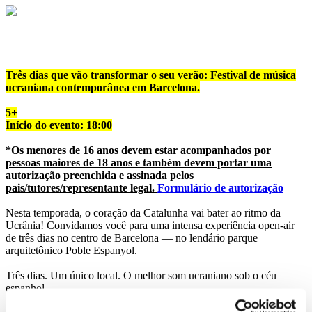
Três dias que vão transformar o seu verão: Festival de música
ucraniana contemporânea em Barcelona.
5+
Início do evento: 18:00
*Os menores de 16 anos devem estar acompanhados por
pessoas maiores de 18 anos e também devem portar uma
autorização preenchida e assinada pelos
pais/tutores/representante legal.
Formulário de autorização
Nesta temporada, o coração da Catalunha vai bater ao ritmo da
Ucrânia! Convidamos você para uma intensa experiência open-air
de três dias no centro de Barcelona — no lendário parque
arquitetônico Poble Espanyol.
Três dias. Um único local. O melhor som ucraniano sob o céu
espanhol.