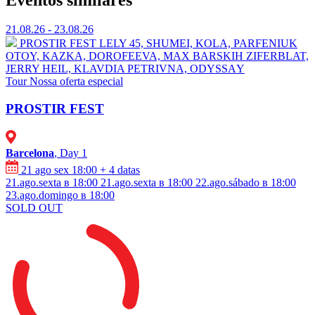
21.08.26 - 23.08.26
PROSTIR FEST
⁠LELY 45, ⁠SHUMEI,⁠ ⁠KOLA, ⁠⁠PARFENIUK
OTOY, KAZKA, DOROFEEVA, MAX BARSKIH ⁠ZIFERBLAT,
⁠JERRY HEIL, ⁠⁠KLAVDIA PETRIVNA, ⁠ODYSSАY
Tour
Nossa oferta especial
PROSTIR FEST
Barcelona
, Day 1
21 ago sex 18:00
+ 4 datas
21.ago.sexta в 18:00
21.ago.sexta в 18:00
22.ago.sábado в 18:00
23.ago.domingo в 18:00
SOLD OUT