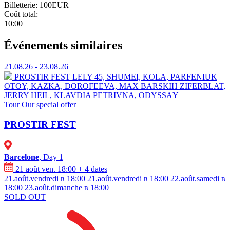
Billetterie:
100EUR
Coût total:
10:00
Événements similaires
21.08.26 - 23.08.26
PROSTIR FEST
⁠LELY 45, ⁠SHUMEI,⁠ ⁠KOLA, ⁠⁠PARFENIUK
OTOY, KAZKA, DOROFEEVA, MAX BARSKIH ⁠ZIFERBLAT,
⁠JERRY HEIL, ⁠⁠KLAVDIA PETRIVNA, ⁠ODYSSАY
Tour
Our special offer
PROSTIR FEST
Barcelone
, Day 1
21 août ven. 18:00
+ 4 dates
21.août.vendredi в 18:00
21.août.vendredi в 18:00
22.août.samedi в
18:00
23.août.dimanche в 18:00
SOLD OUT