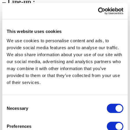
– Line-up :
21.08 | Vendredi
This website uses cookies
PARFENIUK
. Un hitmaker de la nouvelle génération
dont la pop sincère a conquis les charts et les réseaux
We use cookies to personalise content and ads, to
sociaux.
provide social media features and to analyse our traffic.
KOLA
. La voix principale des émotions de la scène
We also share information about your use of our site with
moderne, dont les ballades émouvantes sont connues de
tous les Ukrainiens.
our social media, advertising and analytics partners who
SHUMEI
. Un artiste charismatique avec une voix
may combine it with other information that you’ve
puissante qui transforme chaque chanson en explosion
provided to them or that they’ve collected from your use
d’énergie.
LELY45
. Une interprète originale avec un timbre
of their services.
unique qui apporte sur scène l’énergie du rock alternatif.
22.08 | Samedi
Consent
Necessary
Selection
MAX BARSKIH
. Artiste de renommée mondiale et
principal hitmaker du pays, dont les shows fixent le
Preferences
standard de la pop moderne.