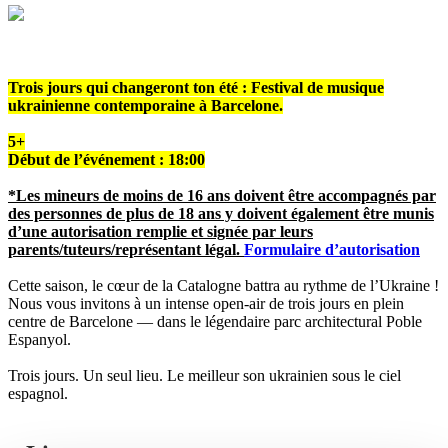
Trois jours qui changeront ton été : Festival de musique
ukrainienne contemporaine à Barcelone.
5+
Début de l’événement : 18:00
*Les mineurs de moins de 16 ans doivent être accompagnés par
des personnes de plus de 18 ans y doivent également être munis
d’une autorisation remplie et signée par leurs
parents/tuteurs/représentant légal.
Formulaire d’autorisation
Cette saison, le cœur de la Catalogne battra au rythme de l’Ukraine !
Nous vous invitons à un intense open-air de trois jours en plein
centre de Barcelone — dans le légendaire parc architectural Poble
Espanyol.
Trois jours. Un seul lieu. Le meilleur son ukrainien sous le ciel
espagnol.