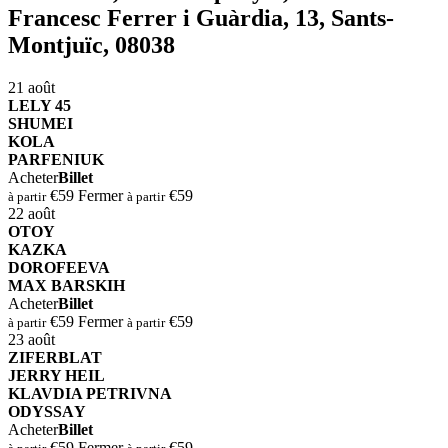
Francesc Ferrer i Guàrdia, 13, Sants-
Montjuïc, 08038
21
août
⁠⁠LELY 45
⁠SHUMEI
⁠KOLA
⁠⁠PARFENIUK
Acheter
Billet
€59
Fermer
€59
à partir
à partir
22
août
OTOY
KAZKA
DOROFEEVA
MAX BARSKIH
Acheter
Billet
€59
Fermer
€59
à partir
à partir
23
août
⁠ZIFERBLAT
⁠JERRY HEIL
⁠⁠KLAVDIA PETRIVNA
⁠ODYSSАY
Acheter
Billet
€59
Fermer
€59