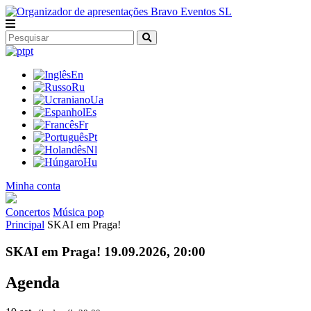
pt
En
Ru
Ua
Es
Fr
Pt
Nl
Hu
Minha conta
Concertos
Música pop
Principal
SKAI em Praga!
SKAI em Praga! 19.09.2026, 20:00
Agenda