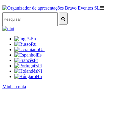
pt
En
Ru
Ua
Es
Fr
Pt
Nl
Hu
Minha conta