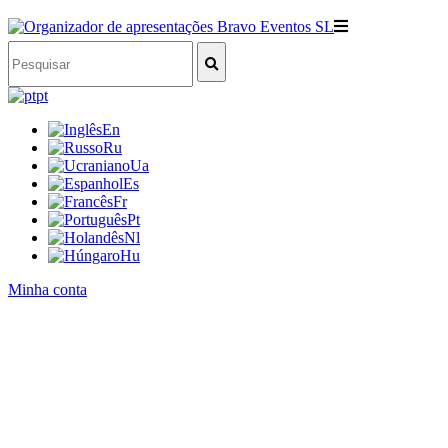
pt
En
Ru
Ua
Es
Fr
Pt
Nl
Hu
Minha conta