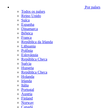
Por países
Todos os países
Reino Unido
Suíça
Espanha
Dinamarca
Bélgica
França
República da Irlanda
Lithuania
Polônia
Eslováquia
República Checa
Suécia
Hungria
República Checa
Holanda
Irlanda
Itália
Portugal
Austria
Finland
Norway
Canadá