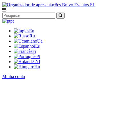
pt
En
Ru
Ua
Es
Fr
Pt
Nl
Hu
Minha conta