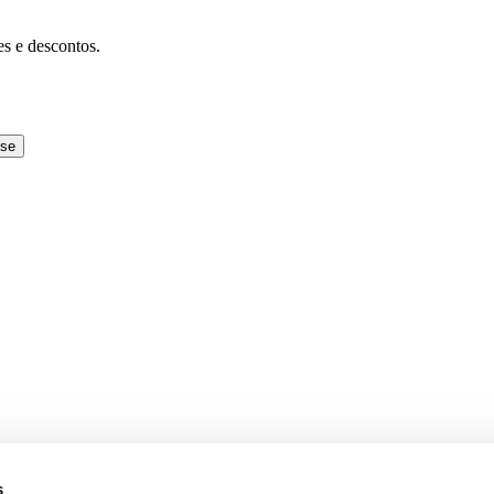
es e descontos.
-se
s