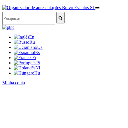
pt
En
Ru
Ua
Es
Fr
Pt
Nl
Hu
Minha conta