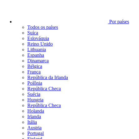
Por países
Todos os países
Suíça
Eslováquia
Reino Unido
Lithuania
Espanha
Dinamarca
Bélgica
França
República da Irlanda
Polônia
República Checa
Suécia
Hungria
República Checa
Holanda
Irlanda
Itália
Austria
Portugal
Finland