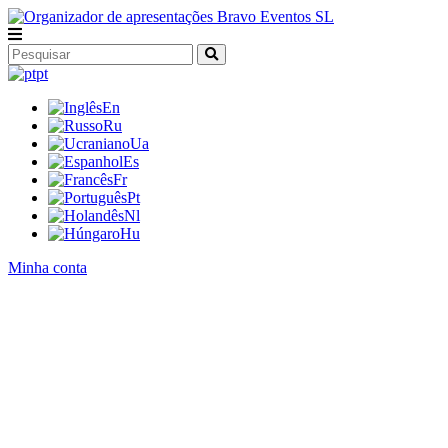
pt
En
Ru
Ua
Es
Fr
Pt
Nl
Hu
Minha conta