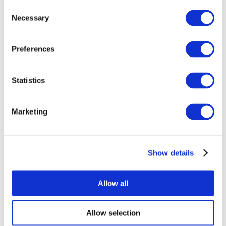
Consent
Necessary
Selection
Preferences
Concertos
Musica rock
Aplicar
Statistics
Marketing
Show details
Por países
Todos os países
Suíça
Allow all
Eslováquia
Reino Unido
Lithuania
Allow selection
Espanha