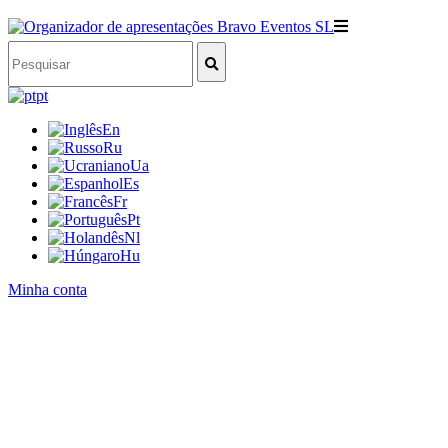
pt
En
Ru
Ua
Es
Fr
Pt
Nl
Hu
Minha conta