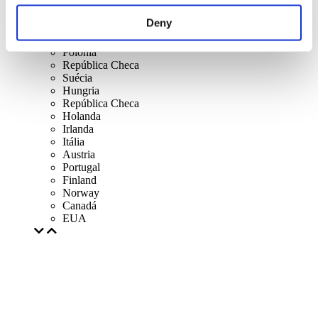
Dinamarca
Bélgica
Deny
França
República da Irlanda
Polônia
República Checa
Suécia
Hungria
República Checa
Holanda
Irlanda
Itália
Austria
Portugal
Finland
Norway
Canadá
EUA