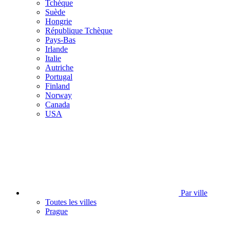
Tchèque
Suède
Hongrie
République Tchèque
Pays-Bas
Irlande
Italie
Autriche
Portugal
Finland
Norway
Canada
USA
Par ville
Toutes les villes
Prague