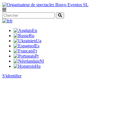
fr
En
Ru
Ua
Es
Fr
Pt
Nl
Hu
S'identifier