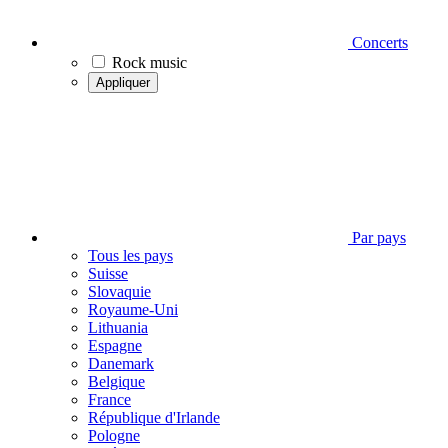
Concerts
Rock music
Appliquer
Par pays
Tous les pays
Suisse
Slovaquie
Royaume-Uni
Lithuania
Espagne
Danemark
Belgique
France
République d'Irlande
Pologne