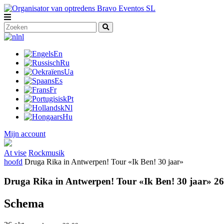
nl
En
Ru
Ua
Es
Fr
Pt
Nl
Hu
Mijn account
At vise
Rockmusik
hoofd
Druga Rika in Antwerpen! Tour «Ik Ben! 30 jaar»
Druga Rika in Antwerpen! Tour «Ik Ben! 30 jaar» 26
Schema