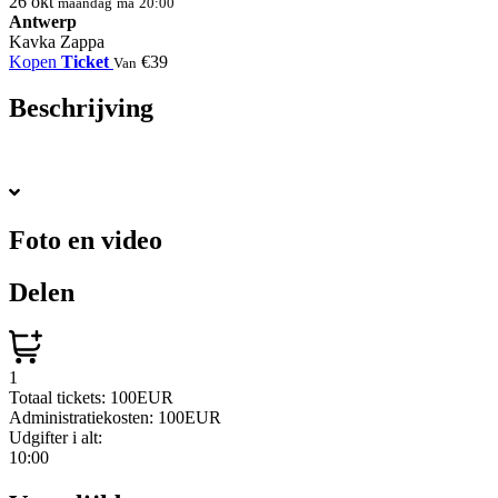
26
okt
maandag
ma
20:00
Antwerp
Kavka Zappa
Kopen
Ticket
€39
Van
Beschrijving
Foto en video
Delen
1
Totaal tickets:
100EUR
Administratiekosten:
100EUR
Udgifter i alt:
10:00