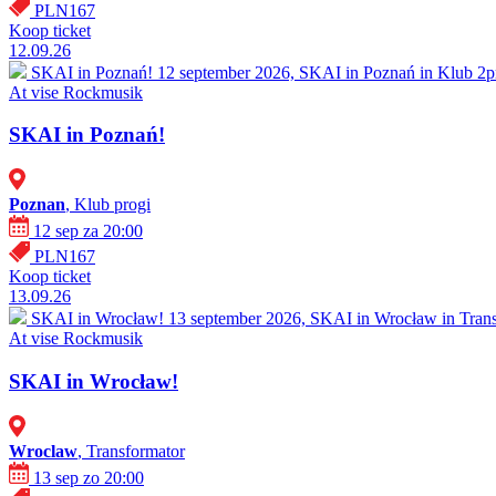
PLN167
Koop ticket
12.09.26
SKAI in Poznań!
12 september 2026, SKAI in Poznań in Klub 2pr
At vise
Rockmusik
SKAI in Poznań!
Poznan
, Klub progi
12 sep za 20:00
PLN167
Koop ticket
13.09.26
SKAI in Wrocław!
13 september 2026, SKAI in Wrocław in Transf
At vise
Rockmusik
SKAI in Wrocław!
Wroclaw
, Transformator
13 sep zo 20:00