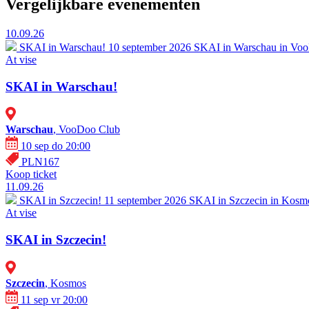
Vergelijkbare evenementen
10.09.26
SKAI in Warschau!
10 september 2026 SKAI in Warschau in VooD
At vise
SKAI in Warschau!
Warschau
, VooDoo Club
10 sep do 20:00
PLN167
Koop ticket
11.09.26
SKAI in Szczecin!
11 september 2026 SKAI in Szczecin in Kosmos
At vise
SKAI in Szczecin!
Szczecin
, Kosmos
11 sep vr 20:00