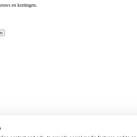
ieuws en kortingen.
en
s