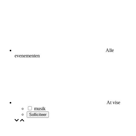
Alle
evenementen
At vise
musik
Solliciteer