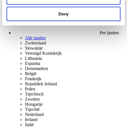
Deny
Per landen
Alle landen
Zwitserland
Slowakije
Verenigd Koninkrijk
Lithuania
Espanha
Denemarken
België
Frankrijk
Republiek Ierland
Polen
Tsjechisch
Zweden
Hongarije
Tsjechië
Nederland
Ierland
Italië