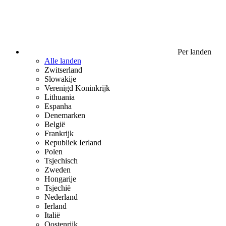
Per landen
Alle landen
Zwitserland
Slowakije
Verenigd Koninkrijk
Lithuania
Espanha
Denemarken
België
Frankrijk
Republiek Ierland
Polen
Tsjechisch
Zweden
Hongarije
Tsjechië
Nederland
Ierland
Italië
Oostenrijk