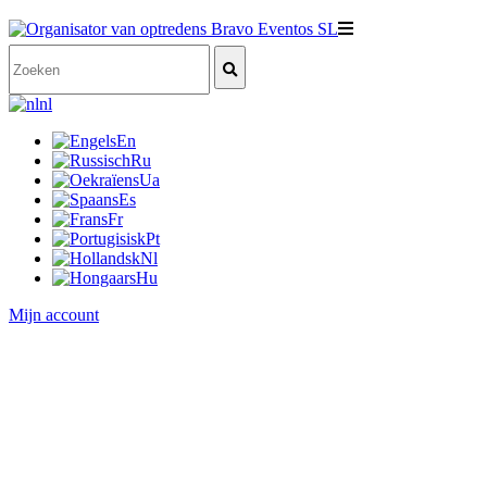
nl
En
Ru
Ua
Es
Fr
Pt
Nl
Hu
Mijn account