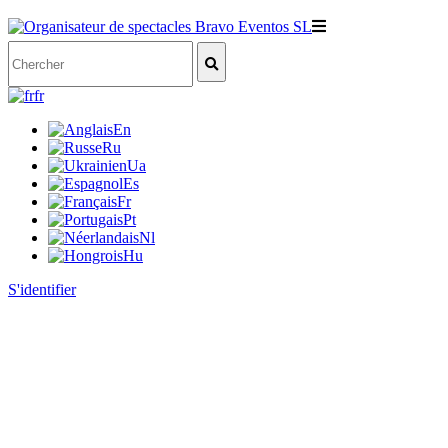
fr
En
Ru
Ua
Es
Fr
Pt
Nl
Hu
S'identifier