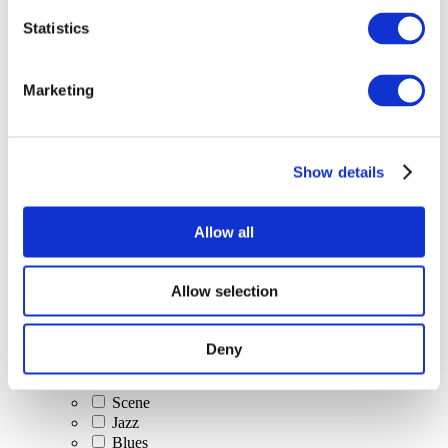
Statistics
Alle
evenementen
Marketing
Show details
At vise
Klassisk musik
Allow all
Popmusik
Rockmusik
Jazz og Blues
Allow selection
Israelsk musik
Folklore
Forfatter sang
Deny
Vores særlige tilbud
musik
Scene
Jazz
Blues