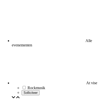
Alle
evenementen
At vise
Rockmusik
Solliciteer