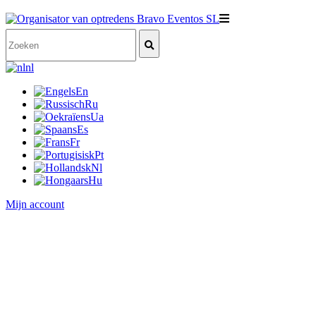
nl
En
Ru
Ua
Es
Fr
Pt
Nl
Hu
Mijn account