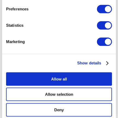
evenementen
Preferences
Statistics
Marketing
At vise
Rockmusik
Solliciteer
Show details
Allow all
Allow selection
Per landen
Alle landen
Zwitserland
Deny
Slowakije