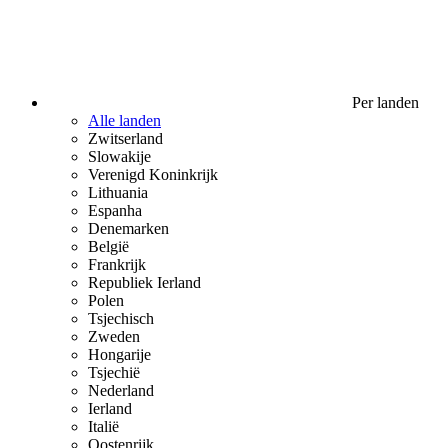
Per landen
Alle landen
Zwitserland
Slowakije
Verenigd Koninkrijk
Lithuania
Espanha
Denemarken
België
Frankrijk
Republiek Ierland
Polen
Tsjechisch
Zweden
Hongarije
Tsjechië
Nederland
Ierland
Italië
Oostenrijk