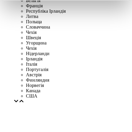
Бельгія
Франція
Республіка Ірландія
Литва
Польща
Словаччина
Чехія
Швецiя
Угорщина
Чехія
Нідерланди
Iрландія
Iталiя
Португалія
Австрія
Финляндия
Норвегія
Канада
США