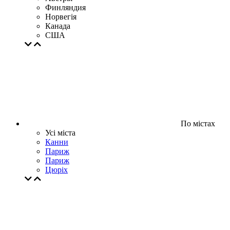
Финляндия
Норвегія
Канада
США
По містах
Усі міста
Канни
Париж
Париж
Цюрiх