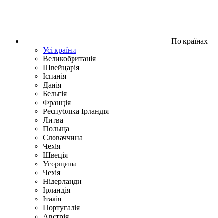
По країнах
Усі країни
Великобританія
Швейцарія
Іспанія
Данія
Бельгія
Франція
Республіка Ірландія
Литва
Польща
Словаччина
Чехія
Швецiя
Угорщина
Чехія
Нідерланди
Iрландія
Iталiя
Португалія
Австрія