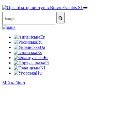
ua
En
Ru
Ua
Es
Fr
Pt
Nl
Hu
Мій кабінет