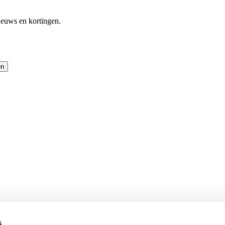
ieuws en kortingen.
en
s