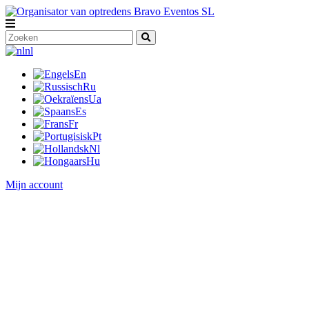
nl
En
Ru
Ua
Es
Fr
Pt
Nl
Hu
Mijn account