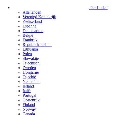
Per landen
Alle landen
Verenigd Koninkrijk
Zwitserland
Espanha
Denemarken
België
Frankrijk
Republiek Ierland
Lithuania
Polen
Slowakije
Tsjechisch
Zweden
Hongarije
Tsjechië
Nederland
Ierland
Italië
Portugal
Oostenrijk
Finland
Norway
Canada