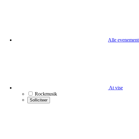
Alle evenement
At vise
Rockmusik
Solliciteer