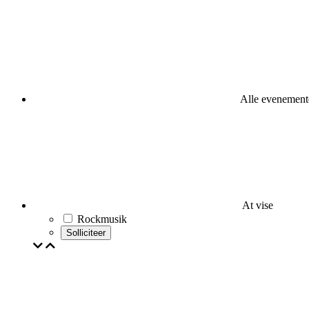
Alle evenement
At vise
Rockmusik
Solliciteer