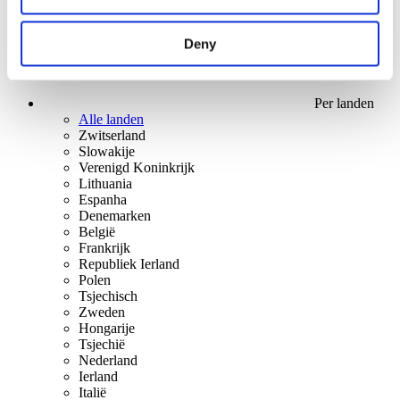
Deny
Per landen
Alle landen
Zwitserland
Slowakije
Verenigd Koninkrijk
Lithuania
Espanha
Denemarken
België
Frankrijk
Republiek Ierland
Polen
Tsjechisch
Zweden
Hongarije
Tsjechië
Nederland
Ierland
Italië