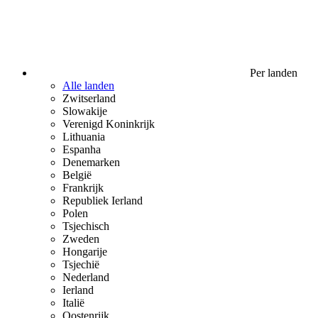
Per landen
Alle landen
Zwitserland
Slowakije
Verenigd Koninkrijk
Lithuania
Espanha
Denemarken
België
Frankrijk
Republiek Ierland
Polen
Tsjechisch
Zweden
Hongarije
Tsjechië
Nederland
Ierland
Italië
Oostenrijk