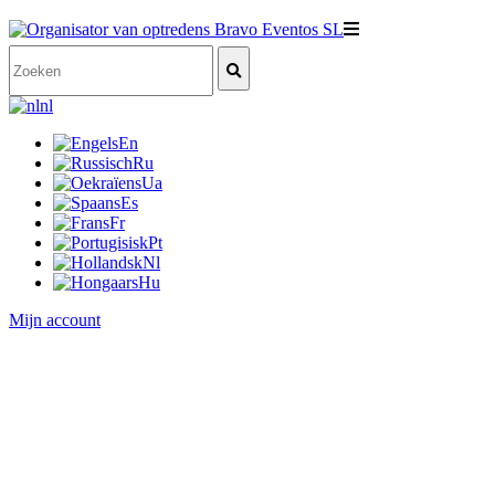
nl
En
Ru
Ua
Es
Fr
Pt
Nl
Hu
Mijn account