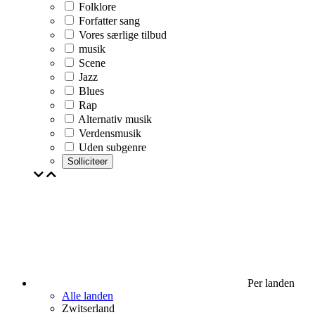
Folklore
Forfatter sang
Vores særlige tilbud
musik
Scene
Jazz
Blues
Rap
Alternativ musik
Verdensmusik
Uden subgenre
Solliciteer
Per landen
Alle landen
Zwitserland