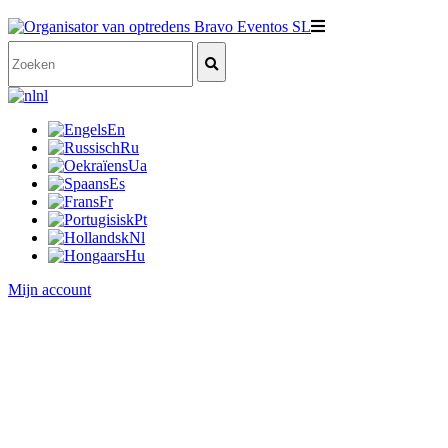
nl
En
Ru
Ua
Es
Fr
Pt
Nl
Hu
Mijn account