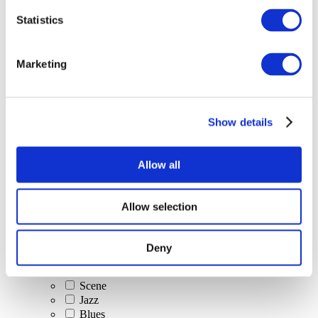
Statistics
Alle
evenementen
Marketing
Show details
At vise
Klassisk musik
Allow all
Popmusik
Rockmusik
Jazz og Blues
Allow selection
Israelsk musik
Folklore
Forfatter sang
Deny
Vores særlige tilbud
musik
Scene
Jazz
Blues