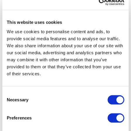
Összes
esemény
This website uses cookies
We use cookies to personalise content and ads, to
provide social media features and to analyse our traffic.
We also share information about your use of our site with
our social media, advertising and analytics partners who
Concertos
may combine it with other information that you’ve
Música pop
provided to them or that they’ve collected from your use
Musica rock
of their services.
Alkalmaz
Consent
Necessary
Selection
Preferences
Országok