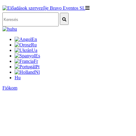
hu
En
Ru
Ua
Es
Fr
Pt
Nl
Hu
Fiókom