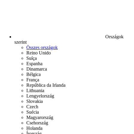
Országok
szerint
Összes országok
Reino Unido
Suíça
Espanha
Dinamarca
Bélgica
França
República da Irlanda
Lithuania
Lengyelország
Slovakia
Czech
Suécia
Magyarország
Csehország
Holanda
Írország