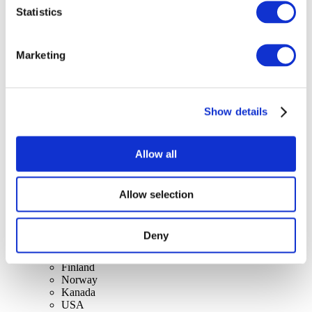
szerint
Statistics
Összes országok
Reino Unido
Suíça
Espanha
Marketing
Dinamarca
Bélgica
França
República da Irlanda
Show details
Lithuania
Lengyelország
Slovakia
Allow all
Czech
Suécia
Magyarország
Csehország
Allow selection
Holanda
Írország
Itália
Deny
Portugal
Ausztria
Finland
Norway
Kanada
USA