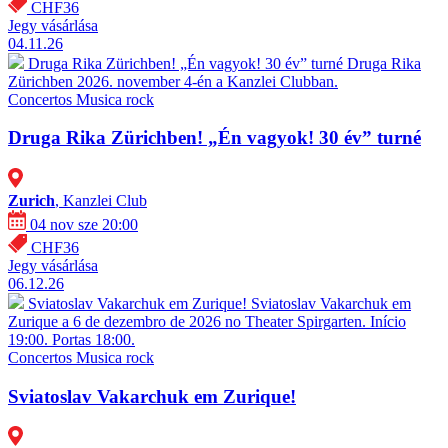
CHF36
Jegy vásárlása
04.11.26
Druga Rika Zürichben! „Én vagyok! 30 év” turné
Druga Rika
Zürichben 2026. november 4-én a Kanzlei Clubban.
Concertos
Musica rock
Druga Rika Zürichben! „Én vagyok! 30 év” turné
Zurich
, Kanzlei Club
04 nov sze 20:00
CHF36
Jegy vásárlása
06.12.26
Sviatoslav Vakarchuk em Zurique!
Sviatoslav Vakarchuk em
Zurique a 6 de dezembro de 2026 no Theater Spirgarten. Início
19:00. Portas 18:00.
Concertos
Musica rock
Sviatoslav Vakarchuk em Zurique!