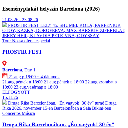
Eseményplakát helyszín Barcelona (2026)
21.08.26 - 23.08.26
PROSTIR FEST
⁠LELY 45, ⁠SHUMEI,⁠ ⁠KOLA, ⁠⁠PARFENIUK
OTOY, KAZKA, DOROFEEVA, MAX BARSKIH ⁠ZIFERBLAT,
⁠JERRY HEIL, ⁠⁠KLAVDIA PETRIVNA, ⁠ODYSSАY
Tour
Nossa oferta especial
PROSTIR FEST
Barcelona
, Day 1
21 aug p 18:00
+ 4 dátumok
21.aug.péntek в 18:00
21.aug.péntek в 18:00
22.aug.szombat в
18:00
23.aug.vasárnap в 18:00
ELFOGYOTT
15.11.26
Druga Rika Barcelonában. „Én vagyok! 30 év” turné
Druga
Rika 2026. november 15-én Barcelonában a Sala Bikini-ben
Concertos
Música
Druga Rika Barcelonában. „Én vagyok! 30 év”