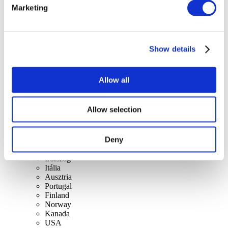
szerint
Marketing
Összes országok
Suíça
Eslováquia
Reino Unido
Lithuania
Show details
Espanha
Dinamarca
Bélgica
Allow all
França
República da Irlanda
Lengyelország
Allow selection
Czech
Suécia
Magyarország
Deny
Csehország
Holanda
Írország
Itália
Ausztria
Portugal
Finland
Norway
Kanada
USA