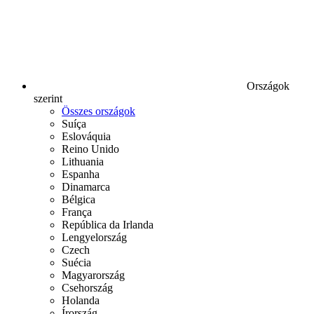
Országok
szerint
Összes országok
Suíça
Eslováquia
Reino Unido
Lithuania
Espanha
Dinamarca
Bélgica
França
República da Irlanda
Lengyelország
Czech
Suécia
Magyarország
Csehország
Holanda
Írország