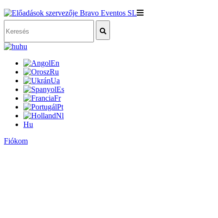
hu
En
Ru
Ua
Es
Fr
Pt
Nl
Hu
Fiókom