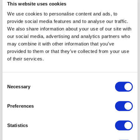
This website uses cookies
Összes
We use cookies to personalise content and ads, to
esemény
provide social media features and to analyse our traffic.
We also share information about your use of our site with
our social media, advertising and analytics partners who
may combine it with other information that you’ve
provided to them or that they’ve collected from your use
of their services.
Concertos
Musica rock
Música
Consent
Alkalmaz
Necessary
Selection
Preferences
Statistics
Országok