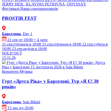
⁠JERRY HEIL, ⁠⁠KLAVDIA PETRIVNA, ⁠ODYSSАY
Фестивалі
Наша спецпропозиція
PROSTIR FEST
Барселона
, Day 1
21 сер пт 18:00
+ 4 дати
21.сер.п'ятниця в 18:00
21.сер.п'ятниця в 18:00
22.сер.субота в
18:00
23.сер.неділя в 18:00
SOLD OUT
15.11.26
Гурт «Друга Ріка» у Барселоні. Тур «Я Є! 30 років»
Друга
Ріка у Барселоні 15 листопада 2026 в Sala Bikini
Концерти
Музика
Гурт «Друга Ріка» у Барселоні. Тур «Я Є! 30
років»
Барселона
, Sala Bikini
15 лис нд 20:00