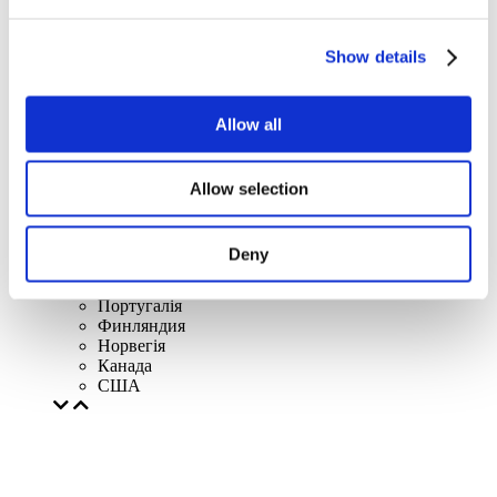
Литва
Іспанія
Данія
Show details
Бельгія
Франція
Республіка Ірландія
Allow all
Польща
Чехія
Швецiя
Угорщина
Allow selection
Чехія
Нідерланди
Iрландія
Deny
Iталiя
Австрія
Португалія
Финляндия
Норвегія
Канада
США