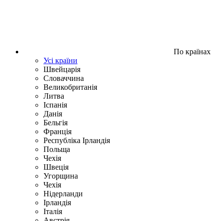
По країнах
Усі країни
Швейцарія
Словаччина
Великобританія
Литва
Іспанія
Данія
Бельгія
Франція
Республіка Ірландія
Польща
Чехія
Швецiя
Угорщина
Чехія
Нідерланди
Iрландія
Iталiя
Австрія