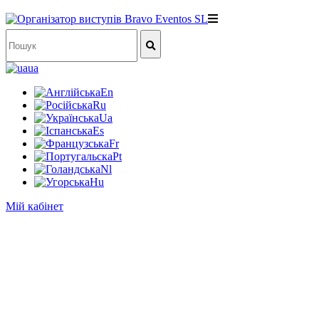
ua
En
Ru
Ua
Es
Fr
Pt
Nl
Hu
Мій кабінет