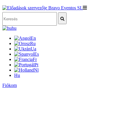
hu
En
Ru
Ua
Es
Fr
Pt
Nl
Hu
Fiókom