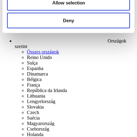
Allow selection
Deny
Országok
szerint
Összes országok
Reino Unido
Suíça
Espanha
Dinamarca
Bélgica
França
República da Irlanda
Lithuania
Lengyelország
Slovakia
Czech
Suécia
Magyarország
Csehország
Holanda