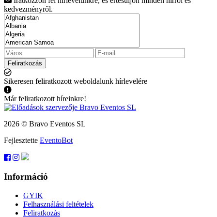
Iratkozzon fel hírlevelünkre, és értesüljön minden hírről és
kedvezményről.
Feliratkozás
Sikeresen feliratkozott weboldalunk hírlevelére
Már feliratkozott híreinkre!
2026 © Bravo Eventos SL
Fejlesztette
EventoBot
Információ
GYIK
Felhasználási feltételek
Feliratkozás