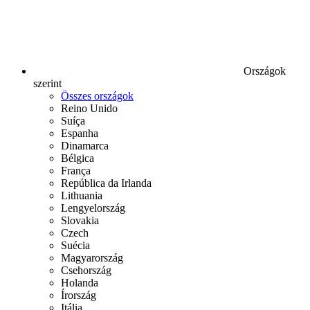
Országok
szerint
Összes országok
Reino Unido
Suíça
Espanha
Dinamarca
Bélgica
França
República da Irlanda
Lithuania
Lengyelország
Slovakia
Czech
Suécia
Magyarország
Csehország
Holanda
Írország
Itália