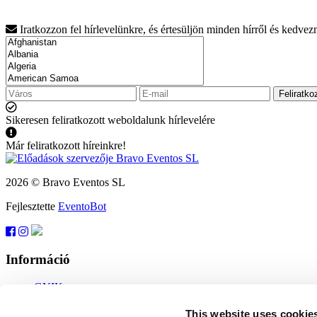
Iratkozzon fel hírlevelünkre, és értesüljön minden hírről és kedve
Feliratko
Sikeresen feliratkozott weboldalunk hírlevelére
Már feliratkozott híreinkre!
2026 © Bravo Eventos SL
Fejlesztette
EventoBot
Információ
GYIK
Felhasználási feltételek
Feliratkozás
This website uses cookie