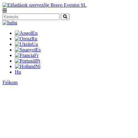
hu
En
Ru
Ua
Es
Fr
Pt
Nl
Hu
Fiókom