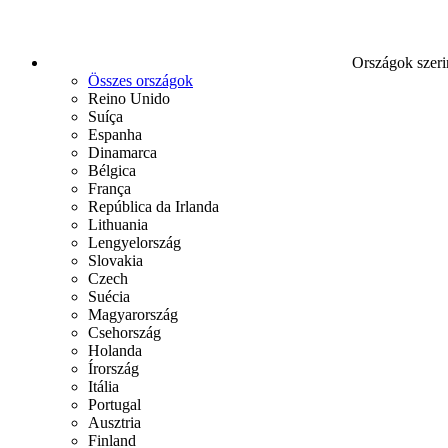
Országok szeri
Összes országok
Reino Unido
Suíça
Espanha
Dinamarca
Bélgica
França
República da Irlanda
Lithuania
Lengyelország
Slovakia
Czech
Suécia
Magyarország
Csehország
Holanda
Írország
Itália
Portugal
Ausztria
Finland