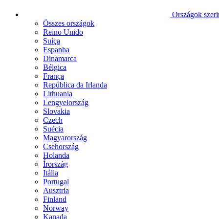
Országok szeri
Összes országok
Reino Unido
Suíça
Espanha
Dinamarca
Bélgica
França
República da Irlanda
Lithuania
Lengyelország
Slovakia
Czech
Suécia
Magyarország
Csehország
Holanda
Írország
Itália
Portugal
Ausztria
Finland
Norway
Kanada