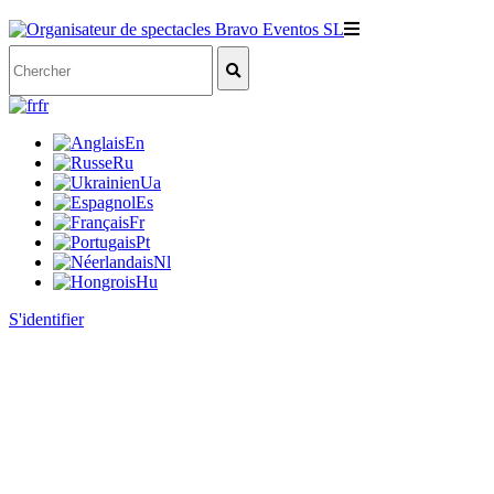
fr
En
Ru
Ua
Es
Fr
Pt
Nl
Hu
S'identifier