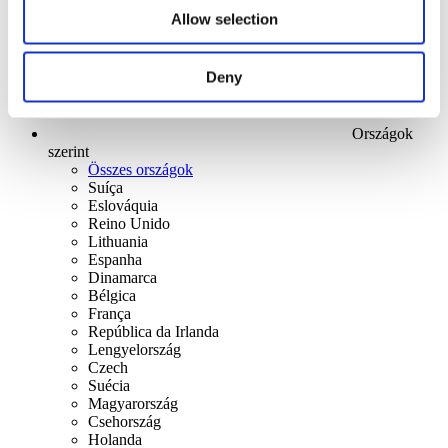
Allow selection
Deny
Országok
szerint
Összes országok
Suíça
Eslováquia
Reino Unido
Lithuania
Espanha
Dinamarca
Bélgica
França
República da Irlanda
Lengyelország
Czech
Suécia
Magyarország
Csehország
Holanda