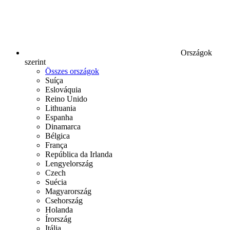
Országok
szerint
Összes országok
Suíça
Eslováquia
Reino Unido
Lithuania
Espanha
Dinamarca
Bélgica
França
República da Irlanda
Lengyelország
Czech
Suécia
Magyarország
Csehország
Holanda
Írország
Itália