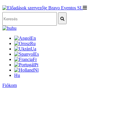
hu
En
Ru
Ua
Es
Fr
Pt
Nl
Hu
Fiókom