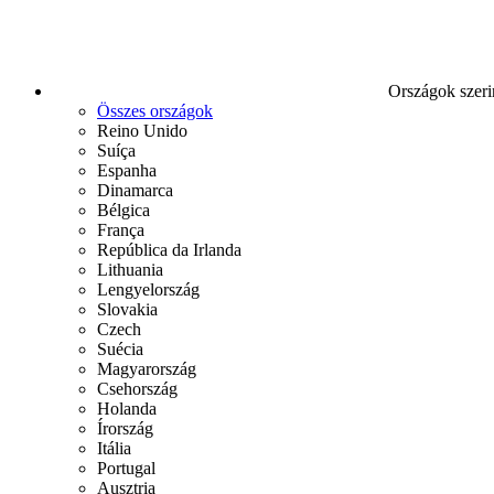
Országok szeri
Összes országok
Reino Unido
Suíça
Espanha
Dinamarca
Bélgica
França
República da Irlanda
Lithuania
Lengyelország
Slovakia
Czech
Suécia
Magyarország
Csehország
Holanda
Írország
Itália
Portugal
Ausztria