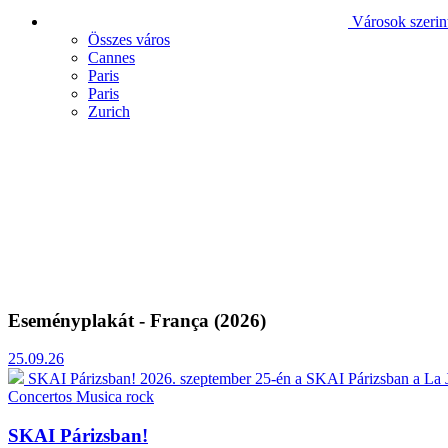
Városok szerin
Összes város
Cannes
Paris
Paris
Zurich
Eseményplakát - França (2026)
25.09.26
SKAI Párizsban!
2026. szeptember 25-én a SKAI Párizsban a La J
Concertos
Musica rock
SKAI Párizsban!