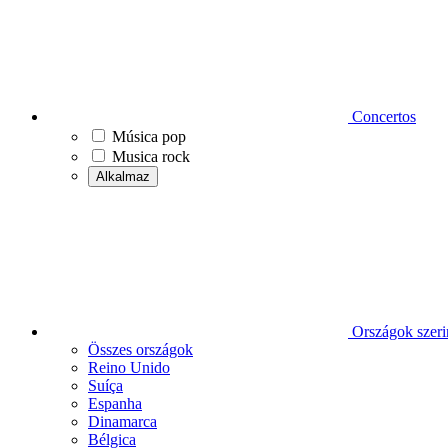
Concertos
Música pop
Musica rock
Alkalmaz
Országok szeri
Összes országok
Reino Unido
Suíça
Espanha
Dinamarca
Bélgica