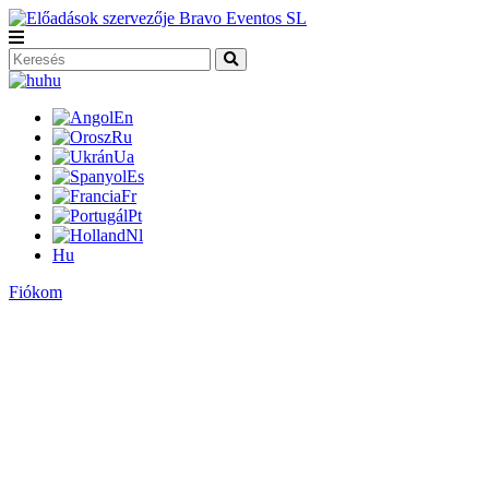
hu
En
Ru
Ua
Es
Fr
Pt
Nl
Hu
Fiókom