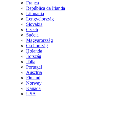
França
República da Irlanda
Lithuania
Lengyelország
Slovakia
Czech
Suécia
Magyarország
Csehország
Holanda
Írország
Itália
Portugal
Ausztria
Finland
Norway
Kanada
USA