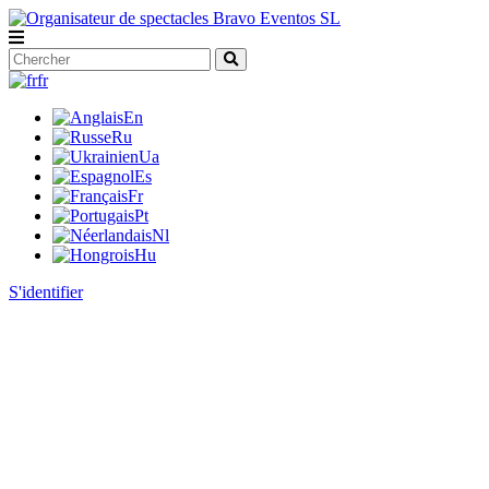
fr
En
Ru
Ua
Es
Fr
Pt
Nl
Hu
S'identifier