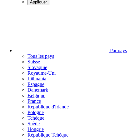
Appliquer
Par pays
Tous les pays
Suisse
Slovaquie
Royaume-Uni
Lithuania
Espagne
Danemark
Belgique
France
République d'Irlande
Pologne
Tchèque
Suède
Hongrie
République Tchèque