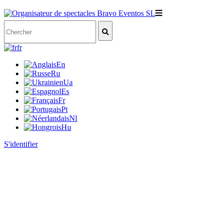
fr
En
Ru
Ua
Es
Fr
Pt
Nl
Hu
S'identifier