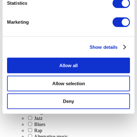
Statistics
Événements
Marketing
Show details
Concerts
Classical music
Pop music
Allow all
Rock music
Jazz and Blues
Israeli music
Allow selection
Folklore
Author song
Our special offer
Deny
Music
Stage
Jazz
Blues
Rap
Alternative music