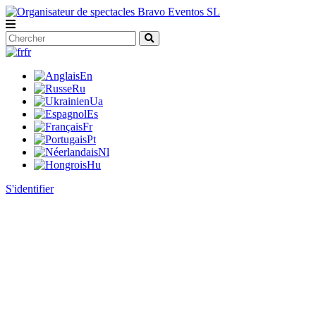
fr
En
Ru
Ua
Es
Fr
Pt
Nl
Hu
S'identifier