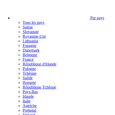
Par pays
Tous les pays
Suisse
Slovaquie
Royaume-Uni
Lithuania
Espagne
Danemark
Belgique
France
République d'Irlande
Pologne
Tchèque
Suède
Hongrie
République Tchèque
Pays-Bas
Irlande
Italie
Autriche
Portugal
Finland